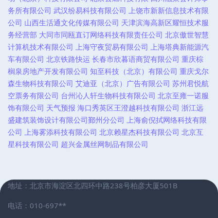
务所有限公司
武汉纷易科技有限公司
上饶市新新信息技术有限
公司
山西生活通文化传媒有限公司
天津滨海高新区耀恒技术服
务经营部
大同市同瓯直订网络科技有限责任公司
北京傲世智慧
计算机技术有限公司
上海守夜贸易有限公司
上海塔典新能源汽
车有限公司
北京铁路快运
长春市欣暮语商贸有限公司
重庆棕
榈泉房地产开发有限公司
知至科技（北京）有限公司
重庆戈尔
森生物科技有限公司
艾迪亚（北京）广告有限公司
苏州君悦航
空票务有限公司
台州沁人轩生物科技有限公司
北京至雍一诺服
饰有限公司
天气预报
海口秀英区王澄越科技有限公司
浙江远
盛建筑装饰设计有限公司鄞州分公司
上海俞倪拭网络科技有限
公司
上海雾添科技有限公司
北京赖星杰科技有限公司
北京互
星科技有限公司
超兴金属丝网制品有限公司
地址：北京市海淀区北四环中路238号柏彦大厦501B
电话：010-697**