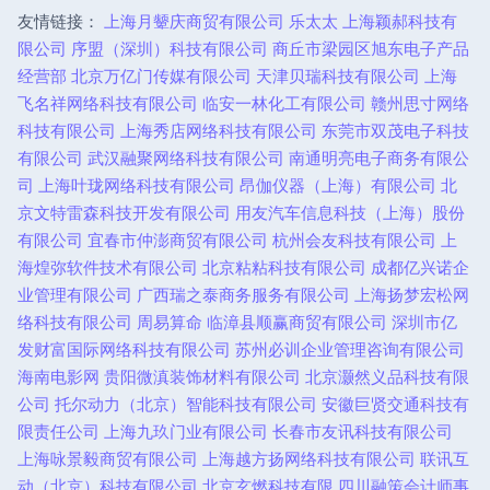
友情链接：
上海月颦庆商贸有限公司
乐太太
上海颖郝科技有
限公司
序盟（深圳）科技有限公司
商丘市梁园区旭东电子产品
经营部
北京万亿门传媒有限公司
天津贝瑞科技有限公司
上海
飞名祥网络科技有限公司
临安一林化工有限公司
赣州思寸网络
科技有限公司
上海秀店网络科技有限公司
东莞市双茂电子科技
有限公司
武汉融聚网络科技有限公司
南通明亮电子商务有限公
司
上海叶珑网络科技有限公司
昂伽仪器（上海）有限公司
北
京文特雷森科技开发有限公司
用友汽车信息科技（上海）股份
有限公司
宜春市仲澎商贸有限公司
杭州会友科技有限公司
上
海煌弥软件技术有限公司
北京粘粘科技有限公司
成都亿兴诺企
业管理有限公司
广西瑞之泰商务服务有限公司
上海扬梦宏松网
络科技有限公司
周易算命
临漳县顺赢商贸有限公司
深圳市亿
发财富国际网络科技有限公司
苏州必训企业管理咨询有限公司
海南电影网
贵阳微滇装饰材料有限公司
北京灏然义品科技有限
公司
托尔动力（北京）智能科技有限公司
安徽巨贤交通科技有
限责任公司
上海九玖门业有限公司
长春市友讯科技有限公司
上海咏景毅商贸有限公司
上海越方扬网络科技有限公司
联讯互
动（北京）科技有限公司
北京玄燃科技有限
四川融策会计师事